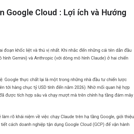
n Google Cloud : Lợi ích và Hướng
 đoạn khốc liệt và thú vị nhất. Khi nhắc đến những cái tên dẫn đầu
ô hình Gemini) và Anthropic (với dòng mô hình Claude) ở hai chiến
ệ: Google thực chất lại là một trong những nhà đầu tư chiến lược
 lên tới hàng chục tỷ USD tính đến năm 2026). Nhờ mối quan hệ hợp
ện đã được tích hợp sâu và chạy mượt mà trên chính hạ tầng đám mây
ẽ làm rõ khái niệm về việc chạy Claude trên hạ tầng Google, giới thiệ
 tiết cách doanh nghiệp tận dụng Google Cloud (GCP) để vận hành