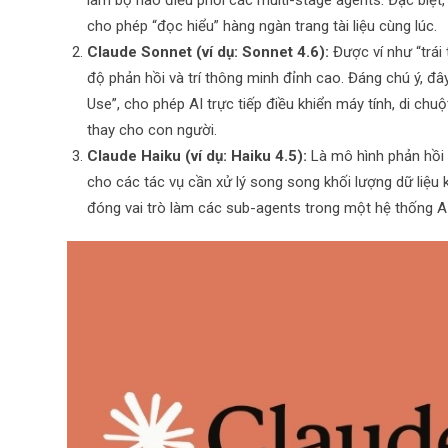
làm bộ não điều phối các multi-stage agents. Đặc biệt,
cho phép “đọc hiểu” hàng ngàn trang tài liệu cùng lúc.
Claude Sonnet (ví dụ: Sonnet 4.6):
Được ví như “trái
độ phản hồi và trí thông minh đỉnh cao. Đáng chú ý, đ
Use”, cho phép AI trực tiếp điều khiển máy tính, di chuộ
thay cho con người.
Claude Haiku (ví dụ: Haiku 4.5):
Là mô hình phản hồi n
cho các tác vụ cần xử lý song song khối lượng dữ liệu 
đóng vai trò làm các sub-agents trong một hệ thống A