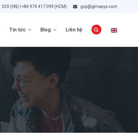
1 020 (HN) | +84 974 417 099 (HCM)
gcp@gimasys.com
Tin tức
Blog
Liên hệ