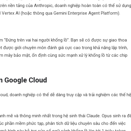
ếp trên nền tảng của Anthropic, doanh nghiệp hoàn toàn có thể sử dụn
 Vertex AI (hoặc thông qua Gemini Enterprise Agent Platform).
m “Đứng trên vai hai người khổng lồ”. Bạn sẽ có được sự giao thoa
ệt được giới chuyên môn đánh giá cực cao trong khả năng lập trình,
đám mây bảo mật, ổn định cùng sức mạnh xử lý khổng lồ từ các chip
n Google Cloud
oud, doanh nghiệp có thể dễ dàng truy cập và trải nghiệm các thế h
nh mẽ và thông minh nhất trong hệ sinh thái Claude. Opus sinh ra đ
 trúc phần mềm phức tạp, phân tích dữ liệu chuyên sâu cho đến việc