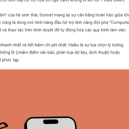
 mô hình này hỗ trợ cửa sổ ngữ cảnh khổng lồ lên tới 1 triệu token,
 tim” của hệ sinh thái, Sonnet mang lại sự cân bằng hoàn hảo giữa tố
ây cũng là dòng mô hình hàng đầu hỗ trợ tính năng đột phá “Compute
t và thao tác trên trình duyệt để tự động hóa các quy trình làm việc
hanh nhất và tiết kiệm chi phí nhất. Haiku là sự lựa chọn lý tưởng
khổng lồ (chấm điểm văn bản, phân loại dữ liệu, dịch thuật) hoặc
I phức tạp.