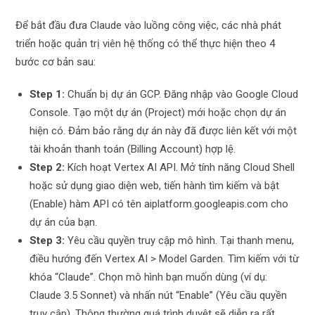
Để bắt đầu đưa Claude vào luồng công việc, các nhà phát
triển hoặc quản trị viên hệ thống có thể thực hiện theo 4
bước cơ bản sau:
Step 1:
Chuẩn bị dự án GCP. Đăng nhập vào Google Cloud
Console. Tạo một dự án (Project) mới hoặc chọn dự án
hiện có. Đảm bảo rằng dự án này đã được liên kết với một
tài khoản thanh toán (Billing Account) hợp lệ.
Step 2:
Kích hoạt Vertex AI API. Mở tính năng Cloud Shell
hoặc sử dụng giao diện web, tiến hành tìm kiếm và bật
(Enable) hàm API có tên aiplatform.googleapis.com cho
dự án của bạn.
Step 3:
Yêu cầu quyền truy cập mô hình. Tại thanh menu,
điều hướng đến Vertex AI > Model Garden. Tìm kiếm với từ
khóa “Claude”. Chọn mô hình bạn muốn dùng (ví dụ:
Claude 3.5 Sonnet) và nhấn nút “Enable” (Yêu cầu quyền
truy cập). Thông thường quá trình duyệt sẽ diễn ra rất