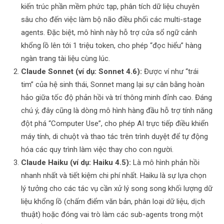
kiến trúc phần mềm phức tạp, phân tích dữ liệu chuyên
sâu cho đến việc làm bộ não điều phối các multi-stage
agents. Đặc biệt, mô hình này hỗ trợ cửa sổ ngữ cảnh
khổng lồ lên tới 1 triệu token, cho phép “đọc hiểu” hàng
ngàn trang tài liệu cùng lúc.
Claude Sonnet (ví dụ: Sonnet 4.6):
Được ví như “trái
tim” của hệ sinh thái, Sonnet mang lại sự cân bằng hoàn
hảo giữa tốc độ phản hồi và trí thông minh đỉnh cao. Đáng
chú ý, đây cũng là dòng mô hình hàng đầu hỗ trợ tính năng
đột phá “Computer Use”, cho phép AI trực tiếp điều khiển
máy tính, di chuột và thao tác trên trình duyệt để tự động
hóa các quy trình làm việc thay cho con người.
Claude Haiku (ví dụ: Haiku 4.5):
Là mô hình phản hồi
nhanh nhất và tiết kiệm chi phí nhất. Haiku là sự lựa chọn
lý tưởng cho các tác vụ cần xử lý song song khối lượng dữ
liệu khổng lồ (chấm điểm văn bản, phân loại dữ liệu, dịch
thuật) hoặc đóng vai trò làm các sub-agents trong một