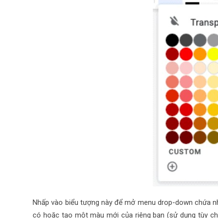
Nhấp vào biểu tượng này để mở menu drop-down chứa nh
có hoặc tạo một màu mới của riêng bạn (sử dụng tùy ch