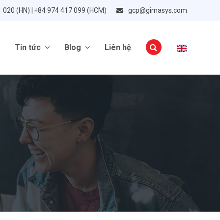
1 020 (HN) | +84 974 417 099 (HCM)
gcp@gimasys.com
Tin tức
Blog
Liên hệ