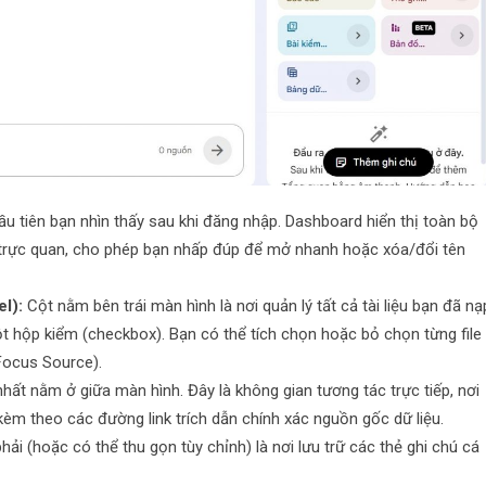
ầu tiên bạn nhìn thấy sau khi đăng nhập. Dashboard hiển thị toàn bộ
 trực quan, cho phép bạn nhấp đúp để mở nhanh hoặc xóa/đổi tên
l):
Cột nằm bên trái màn hình là nơi quản lý tất cả tài liệu bạn đã nạ
ột hộp kiểm (checkbox). Bạn có thể tích chọn hoặc bỏ chọn từng file
 Focus Source).
hất nằm ở giữa màn hình. Đây là không gian tương tác trực tiếp, nơi
kèm theo các đường link trích dẫn chính xác nguồn gốc dữ liệu.
hải (hoặc có thể thu gọn tùy chỉnh) là nơi lưu trữ các thẻ ghi chú cá