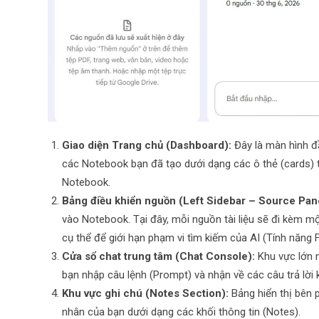
Giao diện Trang chủ (Dashboard):
Đây là màn hình đ
các Notebook bạn đã tạo dưới dạng các ô thẻ (cards)
Notebook.
Bảng điều khiển nguồn (Left Sidebar – Source Pane
vào Notebook. Tại đây, mỗi nguồn tài liệu sẽ đi kèm m
cụ thể để giới hạn phạm vi tìm kiếm của AI (Tính năng
Cửa sổ chat trung tâm (Chat Console):
Khu vực lớn n
bạn nhập câu lệnh (Prompt) và nhận về các câu trả lời 
Khu vực ghi chú (Notes Section):
Bảng hiển thị bên p
nhân của bạn dưới dạng các khối thông tin (Notes).