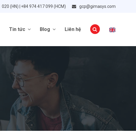
1 020 (HN) | +84 974 417 099 (HCM)
gcp@gimasys.com
Tin tức
Blog
Liên hệ