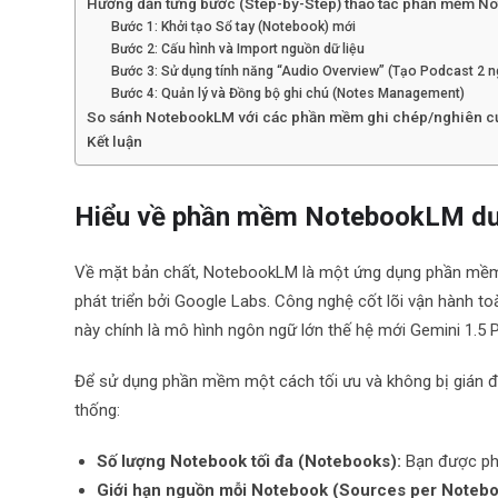
Hướng dẫn từng bước (Step-by-Step) thao tác phần mềm 
Bước 1: Khởi tạo Sổ tay (Notebook) mới
Bước 2: Cấu hình và Import nguồn dữ liệu
Bước 3: Sử dụng tính năng “Audio Overview” (Tạo Podcast 2 n
Bước 4: Quản lý và Đồng bộ ghi chú (Notes Management)
So sánh NotebookLM với các phần mềm ghi chép/nghiên c
Kết luận
Hiểu về phần mềm NotebookLM dư
Về mặt bản chất, NotebookLM là một ứng dụng phần mềm 
phát triển bởi Google Labs. Công nghệ cốt lõi vận hành to
này chính là mô hình ngôn ngữ lớn thế hệ mới Gemini 1.5 
Để sử dụng phần mềm một cách tối ưu và không bị gián đo
thống:
Số lượng Notebook tối đa (Notebooks):
Bạn được phé
Giới hạn nguồn mỗi Notebook (Sources per Notebo