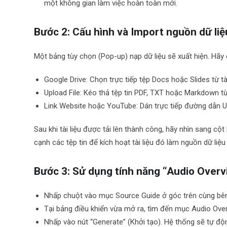
một không gian làm việc hoàn toàn mới.
Bước 2: Cấu hình và Import nguồn dữ liệ
Một bảng tùy chọn (Pop-up) nạp dữ liệu sẽ xuất hiện. Hãy 
Google Drive: Chọn trực tiếp tệp Docs hoặc Slides từ t
Upload File: Kéo thả tệp tin PDF, TXT hoặc Markdown t
Link Website hoặc YouTube: Dán trực tiếp đường dẫn UR
Sau khi tài liệu được tải lên thành công, hãy nhìn sang cộ
cạnh các tệp tin để kích hoạt tài liệu đó làm nguồn dữ liệu 
Bước 3: Sử dụng tính năng “Audio Overv
Nhấp chuột vào mục Source Guide ở góc trên cùng bên
Tại bảng điều khiển vừa mở ra, tìm đến mục Audio Over
Nhấp vào nút “Generate” (Khởi tạo). Hệ thống sẽ tự độ