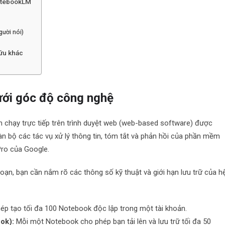
NotebookLM
gười nói)
ứu khác
ới góc độ công nghệ
chạy trực tiếp trên trình duyệt web (web-based software) được
àn bộ các tác vụ xử lý thông tin, tóm tắt và phản hồi của phần mềm
Pro của Google.
ạn, bạn cần nắm rõ các thông số kỹ thuật và giới hạn lưu trữ của h
p tạo tối đa 100 Notebook độc lập trong một tài khoản.
ok):
Mỗi một Notebook cho phép bạn tải lên và lưu trữ tối đa 50