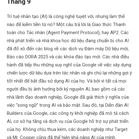
Tháng 9
Trí tuệ nhân tạo (AI) là công nghệ tuyệt vời, nhưng làm thế
nào để kiếm tiền từ nó? Một câu trả lời là Giao thức Thanh
toán cho Tác nhân (Agent Payment Protocol), hay AP2. Các
nhà phát triển và nhà khoa học dữ liệu đang chuẩn bị cho AI
đã đổ xô đến các blog về các dịch vụ Đám mây Dữ liệu mới,
Báo cáo DORA 2025 và các khóa đào tạo mới. Các nhà điều
hành đã tiếp thu những suy nghĩ của Google về việc xây dựng
chiến lược dữ liệu dựa trên tác nhân và ghi chú lại những gợi ý
tốt nhất để bắt đầu sử dụng AI của họ. Và bởi vì tất cả mọi
người đều bị ảnh hưởng bởi kỷ nguyên AI, bao gồm cả các
nhà lãnh đạo doanh nghiệp, Google đã giải thích ý nghĩa của
việc “song ngữ” trong AI và bảo mật. Sau đó, tại Diễn đàn AI
Builders của Google, các công ty khởi nghiệp đã mô tả cách
AI, cơ sở hạ tầng và dịch vụ của Google hỗ trợ sự phát triển
của họ. Không chịu thua kém, các doanh nghiệp như Target
và Mr. Cooper cũng đã thể hiện khả năng AI của mình.