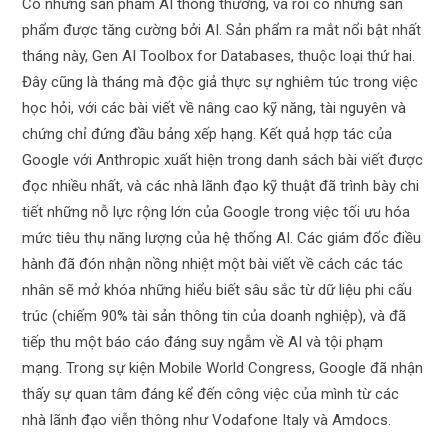
Có những sản phẩm AI thông thường, và rồi có những sản
phẩm được tăng cường bởi AI. Sản phẩm ra mắt nổi bật nhất
tháng này, Gen AI Toolbox for Databases, thuộc loại thứ hai.
Đây cũng là tháng mà độc giả thực sự nghiêm túc trong việc
học hỏi, với các bài viết về nâng cao kỹ năng, tài nguyên và
chứng chỉ đứng đầu bảng xếp hạng. Kết quả hợp tác của
Google với Anthropic xuất hiện trong danh sách bài viết được
đọc nhiều nhất, và các nhà lãnh đạo kỹ thuật đã trình bày chi
tiết những nỗ lực rộng lớn của Google trong việc tối ưu hóa
mức tiêu thụ năng lượng của hệ thống AI. Các giám đốc điều
hành đã đón nhận nồng nhiệt một bài viết về cách các tác
nhân sẽ mở khóa những hiểu biết sâu sắc từ dữ liệu phi cấu
trúc (chiếm 90% tài sản thông tin của doanh nghiệp), và đã
tiếp thu một báo cáo đáng suy ngẫm về AI và tội phạm
mạng. Trong sự kiện Mobile World Congress, Google đã nhận
thấy sự quan tâm đáng kể đến công việc của mình từ các
nhà lãnh đạo viễn thông như Vodafone Italy và Amdocs.