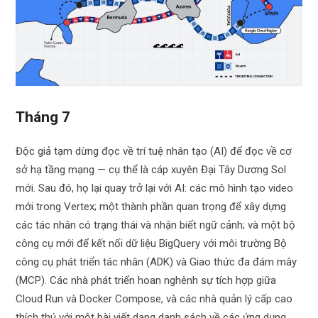
Tháng 7
Độc giả tạm dừng đọc về trí tuệ nhân tạo (AI) để đọc về cơ
sở hạ tầng mạng — cụ thể là cáp xuyên Đại Tây Dương Sol
mới. Sau đó, họ lại quay trở lại với AI: các mô hình tạo video
mới trong Vertex; một thành phần quan trọng để xây dựng
các tác nhân có trạng thái và nhận biết ngữ cảnh; và một bộ
công cụ mới để kết nối dữ liệu BigQuery với môi trường Bộ
công cụ phát triển tác nhân (ADK) và Giao thức đa đám mây
(MCP). Các nhà phát triển hoan nghênh sự tích hợp giữa
Cloud Run và Docker Compose, và các nhà quản lý cấp cao
thích thú với một bài viết dạng danh sách về các ứng dụng