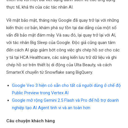
thực tế, khả thi của các tác nhân AI.
Về mặt bảo mật, tháng này Google đã quay trở lại với những
kiến ​​thức cơ bản, khám phá sự tồn tại dai dẳng của một số
vấn đề bảo mật đám mây. Và sau đó, lại quay trở lại với AI,
với tác nhân Big Sleep của Google. Độc giả cũng quan tâm
đến cách AI giúp giảm bớt công việc ghi chép hồ sơ cho các
y tá tại HCA Healthcare, các sáng kiến ​​lưu trữ dữ liệu và ghi
chép hồ sơ trên thiết bị di động của Ulta Beauty, và cách
SmarterX chuyển từ Snowflake sang BigQuery.
Google Veo 3 hiện có sẵn cho tất cả người dùng ở chế độ
Public Preview trong Vertex AI
Google mở rộng Gemini 2.5 Flash và Pro để hỗ trợ doanh
nghiệp tạo AI Agent tinh vi và an toàn hơn
Câu chuyện khách hàng