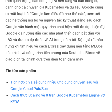
mới quan trọng, các công cụ AI nền tảng và các công cụ
dành cho cả chuyên gia Kubernetes và dữ liệu. Google cũng
ra mắt loạt bài “Google làm điều đó như thế nào”, xem xét
các hệ thống nội bộ và nguyên tắc kỹ thuật đằng sau cách
Google vận hành một quy trình phát hiện mối đe dọa hiện đại.
Google đã hướng dẫn các nhà phát triển cách bắt đầu với
JAX và đưa ra dự đoán về AI trong năm tới. Độc giả rất hào
hứng khi tìm hiểu về cách L’Oréal xây dựng nền tảng MLOps
của mình và công trình tiên phong của Deutsche Börse về
giao dịch tài chính dựa trên điện toán đám mây.
Tin tức sản phẩm
Tích hợp chia sẻ cùng nhiều ứng dụng chuyên sâu với
Google Cloud Pub/Sub
Cách thức Scaling về 0 trên Google Kubernetes Engine với
KEDA