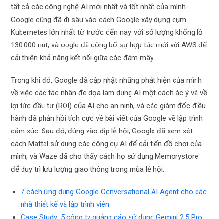
tất cả các công nghệ AI mới nhất và tốt nhất của mình.
Google cũng đã đi sâu vào cách Google xây dựng cụm
Kubernetes lớn nhất từ ​​trước đến nay, với số lượng khổng lồ
130.000 nút, và oogle đã công bố sự hợp tác mới với AWS để
cải thiện khả năng kết nối giữa các đám mây.
Trong khi đó, Google đã cập nhật những phát hiện của mình
về việc các tác nhân đe dọa lạm dụng AI một cách ác ý và về
lợi tức đầu tư (ROI) của AI cho an ninh, và các giám đốc điều
hành đã phản hồi tích cực về bài viết của Google về lập trình
cảm xúc. Sau đó, đúng vào dịp lễ hội, Google đã xem xét
cách Mattel sử dụng các công cụ AI để cải tiến đồ chơi của
mình, và Waze đã cho thấy cách họ sử dụng Memorystore
để duy trì lưu lượng giao thông trong mùa lễ hội.
7 cách ứng dụng Google Conversational AI Agent cho các
nhà thiết kế và lập trình viên
Case Study: 5 công ty quảng cáo sử dụng Gemini 2.5 Pro