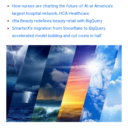
How nurses are charting the future of AI at America’s
largest hospital network, HCA Healthcare
Ulta Beauty redefines beauty retail with BigQuery
SmarterX’s migration from Snowflake to BigQuery
accelerated model building and cut costs in half