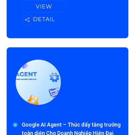
VIEW
DETAIL
Google AI Agent – Thúc đẩy tăng trưởng
toàn diện Cho Doanh Nghiệp Hiện Đại