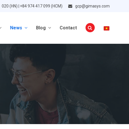
1 020 (HN) | +84 974 417 099 (HCM)
gcp@gimasys.com
News
Blog
Contact