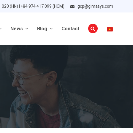
1 020 (HN) | +84 974 417 099 (HCM)
gcp@gimasys.com
News
Blog
Contact