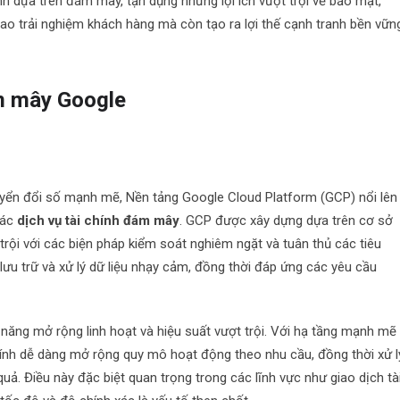
 dựa trên đám mây, tận dụng những lợi ích vượt trội về bảo mật,
ao trải nghiệm khách hàng mà còn tạo ra lợi thế cạnh tranh bền vữn
ám mây Google
huyển đổi số mạnh mẽ, Nền tảng Google Cloud Platform (GCP) nổi lên
các
dịch vụ tài chính đám mây
. GCP được xây dựng dựa trên cơ sở
rội với các biện pháp kiểm soát nghiêm ngặt và tuân thủ các tiêu
lưu trữ và xử lý dữ liệu nhạy cảm, đồng thời đáp ứng các yêu cầu
ăng mở rộng linh hoạt và hiệu suất vượt trội. Với hạ tầng mạnh mẽ
hính dễ dàng mở rộng quy mô hoạt động theo nhu cầu, đồng thời xử l
uả. Điều này đặc biệt quan trọng trong các lĩnh vực như giao dịch tà