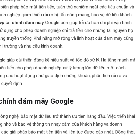
biện pháp bảo mật tiên tiến, tuân thủ nghiêm ngặt các tiêu chuẩn và
nh nghiệp giảm thiểu rủi ro bị tấn công mạng, bảo vệ dữ liệu khách
 vụ tài chính đám mây
Google còn giúp tối ưu hóa chi phí vận hành
sử dụng cho phép doanh nghiệp chỉ trả tiền cho những tài nguyên họ
 tầng truyền thống. Khả năng mở rộng và linh hoạt của đám mây cũng
hị trường và nhu cầu kinh doanh.
le giúp cải thiện đáng kể hiệu suất và tốc độ xử lý. Hạ tầng mạnh m
iên tiến cho phép doanh nghiệp xử lý lượng lớn dữ liệu một cách
ong các hoạt động như giao dịch chứng khoán, phân tích rủi ro và
ố quyết định.
i chính đám mây Google
ng nghệ, bảo mật dữ liệu trở thành ưu tiên hàng đầu. Việc triển kha
g nhỏ về bảo vệ thông tin nhạy cảm của khách hàng và doanh
các giải pháp bảo mật tiên tiến và liên tục được cập nhật. Đồng thời