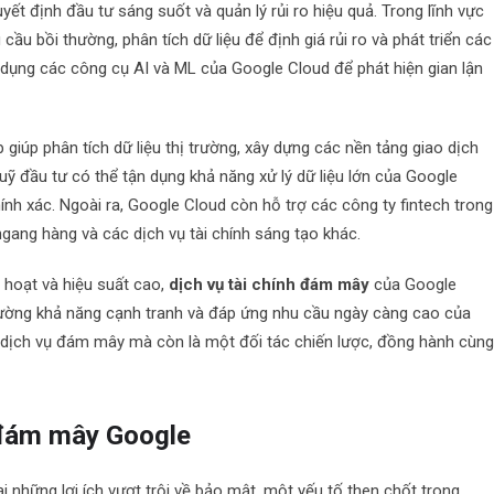
ết định đầu tư sáng suốt và quản lý rủi ro hiệu quả. Trong lĩnh vực
cầu bồi thường, phân tích dữ liệu để định giá rủi ro và phát triển các
dụng các công cụ AI và ML của Google Cloud để phát hiện gian lận
 giúp phân tích dữ liệu thị trường, xây dựng các nền tảng giao dịch
quỹ đầu tư có thể tận dụng khả năng xử lý dữ liệu lớn của Google
nh xác. Ngoài ra, Google Cloud còn hỗ trợ các công ty fintech trong
ngang hàng và các dịch vụ tài chính sáng tạo khác.
h hoạt và hiệu suất cao,
dịch vụ tài chính đám mây
của Google
g cường khả năng cạnh tranh và đáp ứng nhu cầu ngày càng cao của
 dịch vụ đám mây mà còn là một đối tác chiến lược, đồng hành cùn
h đám mây Google
 những lợi ích vượt trội về bảo mật, một yếu tố then chốt trong