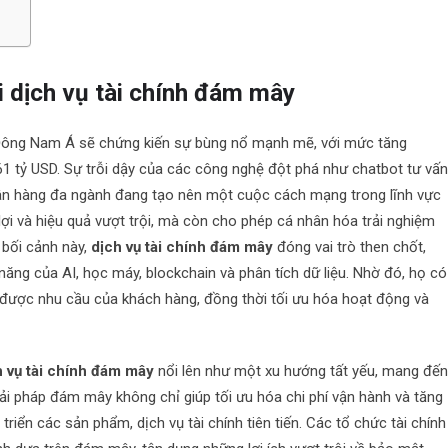
ai dịch vụ tài chính đám mây
ại Đông Nam Á sẽ chứng kiến sự bùng nổ mạnh mẽ, với mức tăng
 tỷ USD. Sự trỗi dậy của các công nghệ đột phá như chatbot tư vấn
ngân hàng đa ngành đang tạo nên một cuộc cách mạng trong lĩnh vực
lợi và hiệu quả vượt trội, mà còn cho phép cá nhân hóa trải nghiệm
 bối cảnh này,
dịch vụ tài chính đám mây
đóng vai trò then chốt,
m năng của AI, học máy, blockchain và phân tích dữ liệu. Nhờ đó, họ có
được nhu cầu của khách hàng, đồng thời tối ưu hóa hoạt động và
h vụ tài chính đám mây
nổi lên như một xu hướng tất yếu, mang đế
giải pháp đám mây không chỉ giúp tối ưu hóa chi phí vận hành và tăng
triển các sản phẩm, dịch vụ tài chính tiên tiến. Các tổ chức tài chính