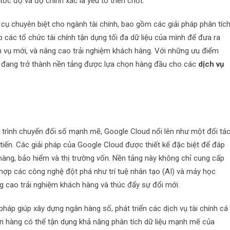
 tốc độ và độ chính xác là yếu tố then chốt.
cụ chuyên biệt cho ngành tài chính, bao gồm các giải pháp phân tíc
úp các tổ chức tài chính tận dụng tối đa dữ liệu của mình để đưa ra
h vụ mới, và nâng cao trải nghiệm khách hàng. Với những ưu điểm
P đang trở thành nền tảng được lựa chọn hàng đầu cho các
dịch vụ
á trình chuyển đổi số mạnh mẽ, Google Cloud nổi lên như một đối tá
 tiến. Các giải pháp của Google Cloud được thiết kế đặc biệt để đáp
hàng, bảo hiểm và thị trường vốn. Nền tảng này không chỉ cung cấp
hợp các công nghệ đột phá như trí tuệ nhân tạo (AI) và máy học
ng cao trải nghiệm khách hàng và thúc đẩy sự đổi mới.
háp giúp xây dựng ngân hàng số, phát triển các dịch vụ tài chính cá
ân hàng có thể tận dụng khả năng phân tích dữ liệu mạnh mẽ của