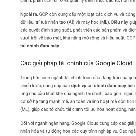
chính, phân tích rủi ro và quản lý danh mục đầu tư, nơi mà
Ngoài ra, GCP còn cung cấp một loạt các dịch vụ và công 
dữ liệu, trí tuệ nhân tạo (AI) và máy học (ML). Điều này gi
các quyết định sáng suốt, phát triển các sản phẩm và dịc
vượt trội về bảo mật, khả năng mở rộng và hiệu suất, GC
tài chính đám mây
Các giải pháp tài chính của Google Cloud
Trong bối cảnh ngành tài chính toàn cầu đang trải qua qu
chiến lược, cung cấp các
dịch vụ tài chính đám mây
tiên
ứng nhu cầu khắt khe của ngành tài chính, bao gồm ngân 
cơ sở hạ tầng mạnh mẽ, an toàn và linh hoạt mà còn tích 
(ML), giúp các tổ chức tài chính tối ưu hóa hoạt động, nâ
Đối với ngành ngân hàng, Google Cloud cung cấp các giải p
nhân hóa và tự động hóa các quy trình nghiệp vụ. Các ng