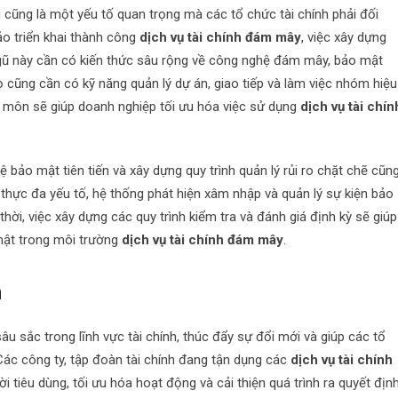
 cũng là một yếu tố quan trọng mà các tổ chức tài chính phải đối
o triển khai thành công
dịch vụ tài chính đám mây
, việc xây dựng
 ngũ này cần có kiến thức sâu rộng về công nghệ đám mây, bảo mật
Họ cũng cần có kỹ năng quản lý dự án, giao tiếp và làm việc nhóm hiệu
n môn sẽ giúp doanh nghiệp tối ưu hóa việc sử dụng
dịch vụ tài chín
bảo mật tiên tiến và xây dựng quy trình quản lý rủi ro chặt chẽ cũn
c thực đa yếu tố, hệ thống phát hiện xâm nhập và quản lý sự kiện bảo
hời, việc xây dựng các quy trình kiểm tra và đánh giá định kỳ sẽ giúp
 mật trong môi trường
dịch vụ tài chính đám mây
.
h
sâu sắc trong lĩnh vực tài chính, thúc đẩy sự đổi mới và giúp các tổ
ác công ty, tập đoàn tài chính đang tận dụng các
dịch vụ tài chính
 tiêu dùng, tối ưu hóa hoạt động và cải thiện quá trình ra quyết định