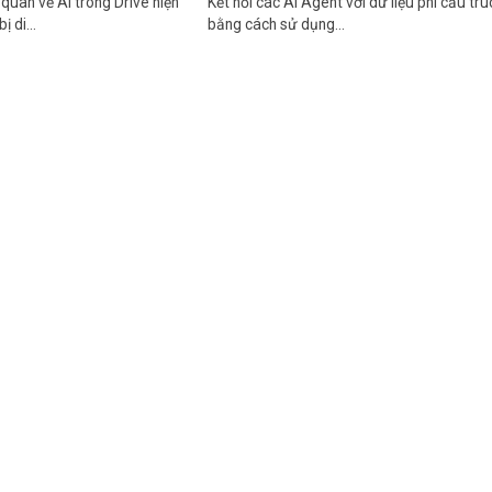
quan về AI trong Drive hiện
Kết nối các AI Agent với dữ liệu phi cấu trú
bị di…
bằng cách sử dụng…