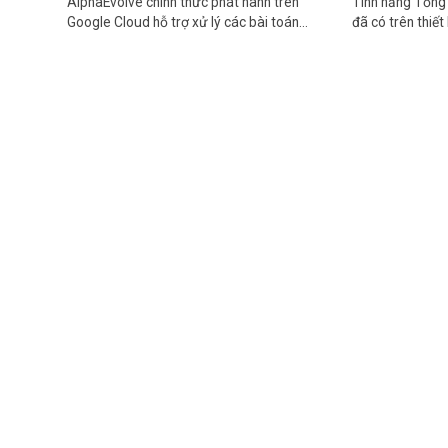
AlphaEvolve chính thức phát hành trên
Tính năng Tổng 
Google Cloud hỗ trợ xử lý các bài toán…
đã có trên thiết 