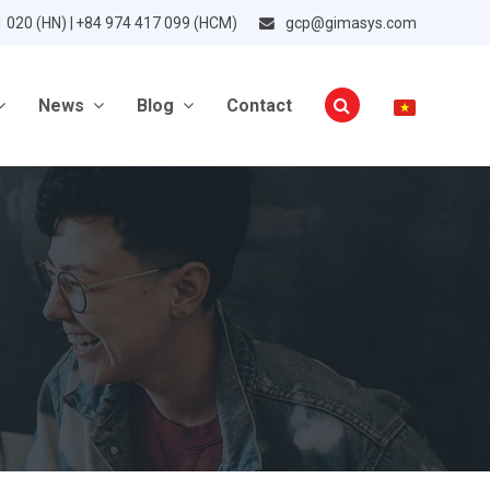
1 020 (HN) | +84 974 417 099 (HCM)
gcp@gimasys.com
News
Blog
Contact