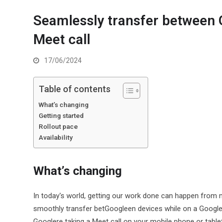
Seamlessly transfer between 
Meet call
17/06/2024
Table of contents
What’s changing
Getting started
Rollout pace
Availability
What’s changing
In today's world, getting our work done can happen from 
smoothly transfer betGoogleen devices while on a Google M
Googlere taking a Meet call on your mobile phone or table