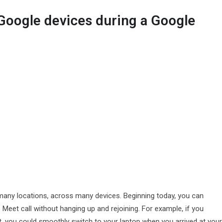
Google devices during a Google
many locations, across many devices. Beginning today, you can
eet call without hanging up and rejoining. For example, if you
t, you could smoothly switch to your laptop when you arrived at you