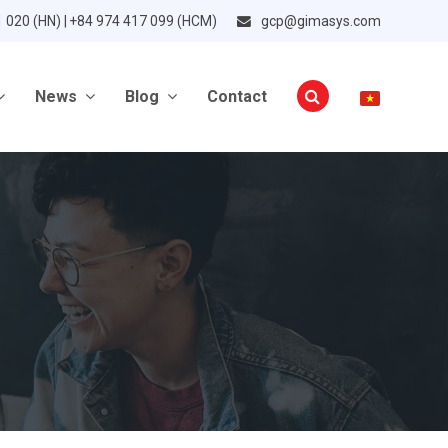
1 020 (HN) | +84 974 417 099 (HCM)
gcp@gimasys.com
News
Blog
Contact