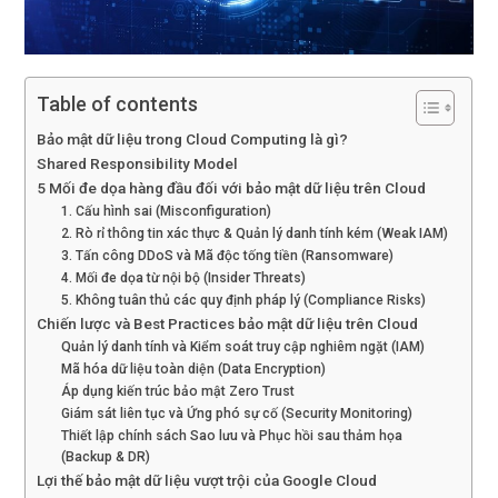
Table of contents
Bảo mật dữ liệu trong Cloud Computing là gì?
Shared Responsibility Model
5 Mối đe dọa hàng đầu đối với bảo mật dữ liệu trên Cloud
1. Cấu hình sai (Misconfiguration)
2. Rò rỉ thông tin xác thực & Quản lý danh tính kém (Weak IAM)
3. Tấn công DDoS và Mã độc tống tiền (Ransomware)
4. Mối đe dọa từ nội bộ (Insider Threats)
5. Không tuân thủ các quy định pháp lý (Compliance Risks)
Chiến lược và Best Practices bảo mật dữ liệu trên Cloud
Quản lý danh tính và Kiểm soát truy cập nghiêm ngặt (IAM)
Mã hóa dữ liệu toàn diện (Data Encryption)
Áp dụng kiến trúc bảo mật Zero Trust
Giám sát liên tục và Ứng phó sự cố (Security Monitoring)
Thiết lập chính sách Sao lưu và Phục hồi sau thảm họa
(Backup & DR)
Lợi thế bảo mật dữ liệu vượt trội của Google Cloud