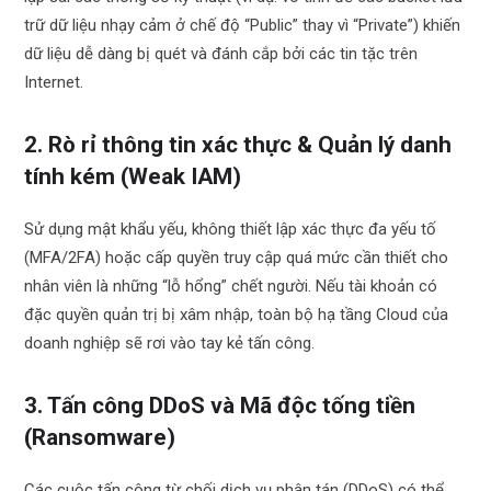
trữ dữ liệu nhạy cảm ở chế độ “Public” thay vì “Private”) khiến
dữ liệu dễ dàng bị quét và đánh cắp bởi các tin tặc trên
Internet.
2. Rò rỉ thông tin xác thực & Quản lý danh
tính kém (Weak IAM)
Sử dụng mật khẩu yếu, không thiết lập xác thực đa yếu tố
(MFA/2FA) hoặc cấp quyền truy cập quá mức cần thiết cho
nhân viên là những “lỗ hổng” chết người. Nếu tài khoản có
đặc quyền quản trị bị xâm nhập, toàn bộ hạ tầng Cloud của
doanh nghiệp sẽ rơi vào tay kẻ tấn công.
3. Tấn công DDoS và Mã độc tống tiền
(Ransomware)
Các cuộc tấn công từ chối dịch vụ phân tán (DDoS) có thể