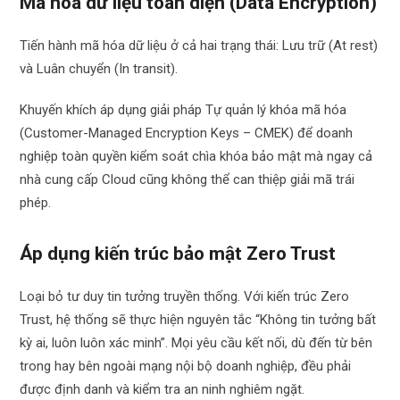
Mã hóa dữ liệu toàn diện (Data Encryption)
Tiến hành mã hóa dữ liệu ở cả hai trạng thái: Lưu trữ (At rest)
và Luân chuyển (In transit).
Khuyến khích áp dụng giải pháp Tự quản lý khóa mã hóa
(Customer-Managed Encryption Keys – CMEK) để doanh
nghiệp toàn quyền kiểm soát chìa khóa bảo mật mà ngay cả
nhà cung cấp Cloud cũng không thể can thiệp giải mã trái
phép.
Áp dụng kiến trúc bảo mật Zero Trust
Loại bỏ tư duy tin tưởng truyền thống. Với kiến trúc Zero
Trust, hệ thống sẽ thực hiện nguyên tắc “Không tin tưởng bất
kỳ ai, luôn luôn xác minh”. Mọi yêu cầu kết nối, dù đến từ bên
trong hay bên ngoài mạng nội bộ doanh nghiệp, đều phải
được định danh và kiểm tra an ninh nghiêm ngặt.