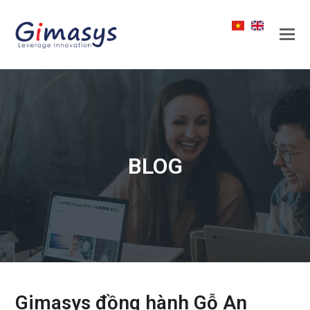
BLOG
Gimasys đồng hành Gỗ An