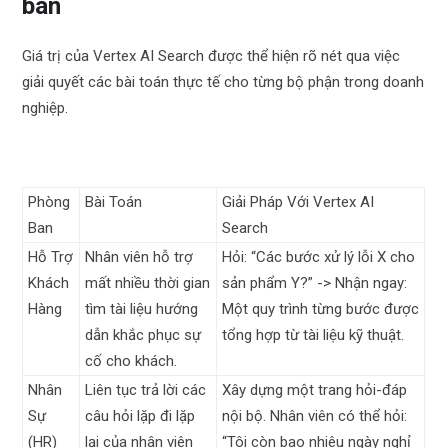
ban
Giá trị của Vertex AI Search được thể hiện rõ nét qua việc
giải quyết các bài toán thực tế cho từng bộ phận trong doanh
nghiệp.
Phòng
Bài Toán
Giải Pháp Với Vertex AI
Ban
Search
Hỗ Trợ
Nhân viên hỗ trợ
Hỏi: “Các bước xử lý lỗi X cho
Khách
mất nhiều thời gian
sản phẩm Y?” -> Nhận ngay:
Hàng
tìm tài liệu hướng
Một quy trình từng bước được
dẫn khắc phục sự
tổng hợp từ tài liệu kỹ thuật.
cố cho khách.
Nhân
Liên tục trả lời các
Xây dựng một trang hỏi-đáp
Sự
câu hỏi lặp đi lặp
nội bộ. Nhân viên có thể hỏi:
(HR)
lại của nhân viên
“Tôi còn bao nhiêu ngày nghỉ