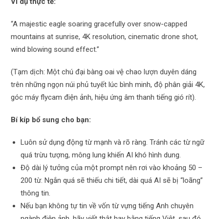
Ví dụ thực tế:
“A majestic eagle soaring gracefully over snow-capped
mountains at sunrise, 4K resolution, cinematic drone shot,
wind blowing sound effect.”
(Tạm dịch: Một chú đại bàng oai vệ chao lượn duyên dáng
trên những ngọn núi phủ tuyết lúc bình minh, độ phân giải 4K,
góc máy flycam điện ảnh, hiệu ứng âm thanh tiếng gió rít).
Bí kíp bổ sung cho bạn:
Luôn sử dụng động từ mạnh và rõ ràng. Tránh các từ ngữ
quá trừu tượng, mông lung khiến AI khó hình dung.
Độ dài lý tưởng của một prompt nên rơi vào khoảng 50 –
200 từ. Ngắn quá sẽ thiếu chi tiết, dài quá AI sẽ bị “loãng”
thông tin.
Nếu bạn không tự tin về vốn từ vựng tiếng Anh chuyên
ngành điện ảnh, hãy viết thật hay bằng tiếng Việt, sau đó