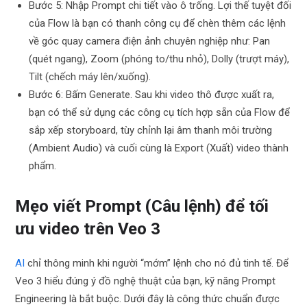
Bước 5: Nhập Prompt chi tiết vào ô trống. Lợi thế tuyệt đối
của Flow là bạn có thanh công cụ để chèn thêm các lệnh
về góc quay camera điện ảnh chuyên nghiệp như: Pan
(quét ngang), Zoom (phóng to/thu nhỏ), Dolly (trượt máy),
Tilt (chếch máy lên/xuống).
Bước 6: Bấm Generate. Sau khi video thô được xuất ra,
bạn có thể sử dụng các công cụ tích hợp sẵn của Flow để
sắp xếp storyboard, tùy chỉnh lại âm thanh môi trường
(Ambient Audio) và cuối cùng là Export (Xuất) video thành
phẩm.
Mẹo viết Prompt (Câu lệnh) để tối
ưu video trên Veo 3
AI
chỉ thông minh khi người “mớm” lệnh cho nó đủ tinh tế. Để
Veo 3 hiểu đúng ý đồ nghệ thuật của bạn, kỹ năng Prompt
Engineering là bắt buộc. Dưới đây là công thức chuẩn được