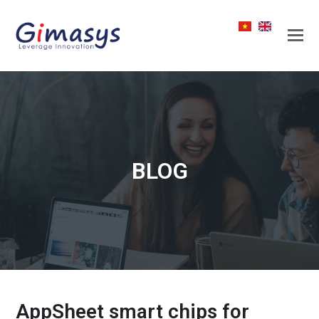
BLOG
AppSheet smart chips for