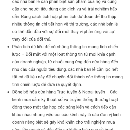
các nhà bán lẻ cần phân biệt sản phẩm của họ và cung
cấp cho người tiêu dùng các dịch vụ và trải nghiệm hấp
dẫn. Bằng cách tích hợp phân tích dự đoán để thu thập
nhiều thông tin chi tiết hơn về thị trường, các nhà bán lẻ
có thể dẫn đầu với sự đổi mới thay vì phản ứng với sự
thay đổi của đối thủ.
Phân tích dữ liệu để có những thông tin mang tính chiến
lược – Đối mặt với một loạt thông tin từ mọi khía cạnh
của doanh nghiệp, từ chuỗi cung ứng đến cửa hàng đến
nhu cầu của người tiêu dùng, các nhà bán lẻ cần lọc hết
tất cả dữ liệu này để chuyển đổi thành các thông tin mang
tính chiến lược để đưa ra quyết định.
Đồng bộ hóa cửa hàng Trực tuyến & Ngoại tuyến – Các
kênh mua sắm kỹ thuật số và truyền thống thường hoạt
động theo một tập hợp các sáng kiến ​​và cách tiếp cận
khác nhau nhưng việc coi các kênh này là các đơn vị kinh
doanh riêng biệt sẽ gây khó khăn cho trải nghiệm mua
sắm liền mạch và dẫn đến sự không hiệu quả về hoạt