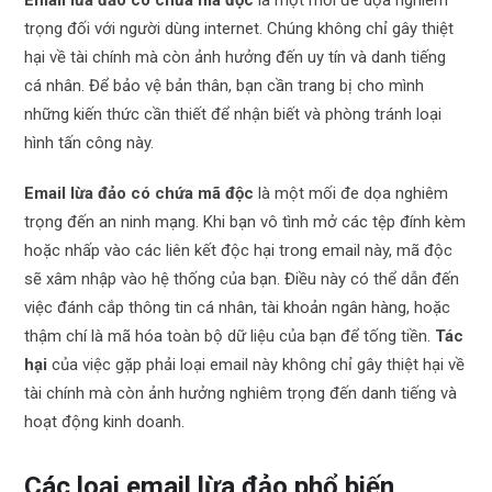
Email lừa đảo có chứa mã độc
là một mối đe dọa nghiêm
trọng đối với người dùng internet. Chúng không chỉ gây thiệt
hại về tài chính mà còn ảnh hưởng đến uy tín và danh tiếng
cá nhân. Để bảo vệ bản thân, bạn cần trang bị cho mình
những kiến thức cần thiết để nhận biết và phòng tránh loại
hình tấn công này.
Email lừa đảo có chứa mã độc
là một mối đe dọa nghiêm
trọng đến an ninh mạng. Khi bạn vô tình mở các tệp đính kèm
hoặc nhấp vào các liên kết độc hại trong email này, mã độc
sẽ xâm nhập vào hệ thống của bạn. Điều này có thể dẫn đến
việc đánh cắp thông tin cá nhân, tài khoản ngân hàng, hoặc
thậm chí là mã hóa toàn bộ dữ liệu của bạn để tống tiền.
Tác
hại
của việc gặp phải loại email này không chỉ gây thiệt hại về
tài chính mà còn ảnh hưởng nghiêm trọng đến danh tiếng và
hoạt động kinh doanh.
Các loại email lừa đảo phổ biến