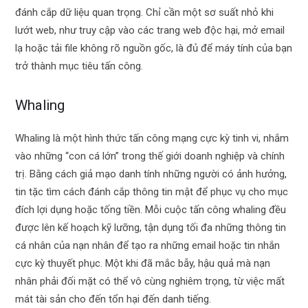
đánh cắp dữ liệu quan trọng. Chỉ cần một sơ suất nhỏ khi
lướt web, như truy cập vào các trang web độc hại, mở email
lạ hoặc tải file không rõ nguồn gốc, là đủ để máy tính của bạn
trở thành mục tiêu tấn công.
Whaling
Whaling là một hình thức tấn công mạng cực kỳ tinh vi, nhắm
vào những “con cá lớn” trong thế giới doanh nghiệp và chính
trị. Bằng cách giả mạo danh tính những người có ảnh hưởng,
tin tặc tìm cách đánh cắp thông tin mật để phục vụ cho mục
đích lợi dụng hoặc tống tiền. Mỗi cuộc tấn công whaling đều
được lên kế hoạch kỹ lưỡng, tận dụng tối đa những thông tin
cá nhân của nạn nhân để tạo ra những email hoặc tin nhắn
cực kỳ thuyết phục. Một khi đã mắc bẫy, hậu quả mà nạn
nhân phải đối mặt có thể vô cùng nghiêm trọng, từ việc mất
mát tài sản cho đến tổn hại đến danh tiếng.