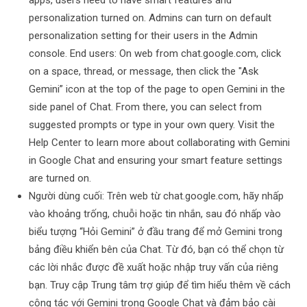
apps, users need to have smart features and
personalization turned on. Admins can turn on default
personalization setting for their users in the Admin
console. End users: On web from chat.google.com, click
on a space, thread, or message, then click the "Ask
Gemini” icon at the top of the page to open Gemini in the
side panel of Chat. From there, you can select from
suggested prompts or type in your own query. Visit the
Help Center to learn more about collaborating with Gemini
in Google Chat and ensuring your smart feature settings
are turned on.
Người dùng cuối: Trên web từ chat.google.com, hãy nhấp
vào khoảng trống, chuỗi hoặc tin nhắn, sau đó nhấp vào
biểu tượng “Hỏi Gemini” ở đầu trang để mở Gemini trong
bảng điều khiển bên của Chat. Từ đó, bạn có thể chọn từ
các lời nhắc được đề xuất hoặc nhập truy vấn của riêng
bạn. Truy cập Trung tâm trợ giúp để tìm hiểu thêm về cách
cộng tác với Gemini trong Google Chat và đảm bảo cài