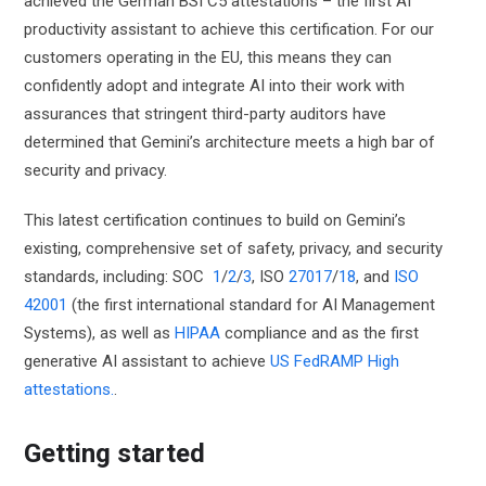
achieved the German BSI C5 attestations – the first AI
productivity assistant to achieve this certification. For our
customers operating in the EU, this means they can
confidently adopt and integrate AI into their work with
assurances that stringent third-party auditors have
determined that Gemini’s architecture meets a high bar of
security and privacy.
This latest certification continues to build on Gemini’s
existing, comprehensive set of safety, privacy, and security
standards, including: SOC
1
/
2
/
3
, ISO
27017
/
18
, and
ISO
42001
(the first international standard for AI Management
Systems), as well as
HIPAA
compliance and as the first
generative AI assistant to achieve
US FedRAMP High
attestations.
.
Getting started