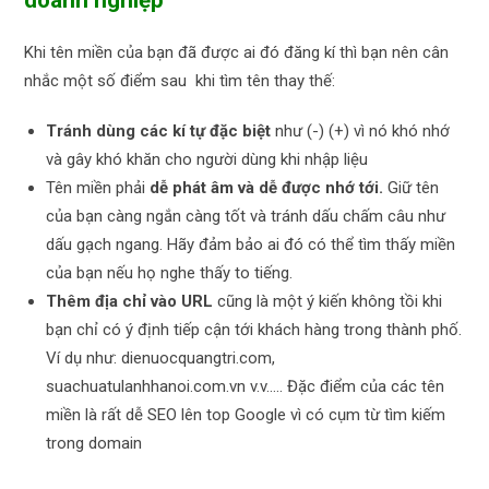
doanh nghiệp
Khi tên miền của bạn đã được ai đó đăng kí thì bạn nên cân
nhắc một số điểm sau khi tìm tên thay thế:
Tránh dùng các kí tự đặc biệt
như (-) (+) vì nó khó nhớ
và gây khó khăn cho người dùng khi nhập liệu
Tên miền phải
dễ phát âm và dễ được nhớ tới.
Giữ tên
của bạn càng ngắn càng tốt và tránh dấu chấm câu như
dấu gạch ngang. Hãy đảm bảo ai đó có thể tìm thấy miền
của bạn nếu họ nghe thấy to tiếng.
Thêm địa chỉ vào URL
cũng là một ý kiến không tồi khi
bạn chỉ có ý định tiếp cận tới khách hàng trong thành phố.
Ví dụ như: dienuocquangtri.com,
suachuatulanhhanoi.com.vn v.v….. Đặc điểm của các tên
miền là rất dễ SEO lên top Google vì có cụm từ tìm kiếm
trong domain