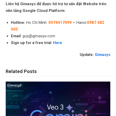
Liên hệ Gimasys để được hỗ trợ tư vấn đặt Website trên
nền tảng Google Cloud Platform:
Hotline:
Ho Chi Minh:
0974417099
–
Hanoi:
0987 682
505
Email
: gcp@gimasys.com
Sign up for a free trial
:
Here
Update:
Gimasys
Related Posts