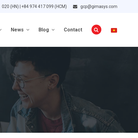
1 020 (HN) | +84 974 417 099 (HCM)
gcp@gimasys.com
News
Blog
Contact