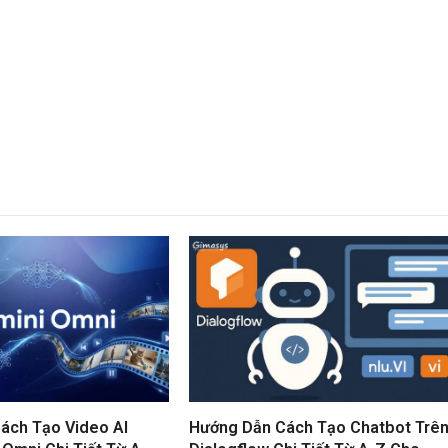
ách Tạo Video AI
Hướng Dẫn Cách Tạo Chatbot Trê