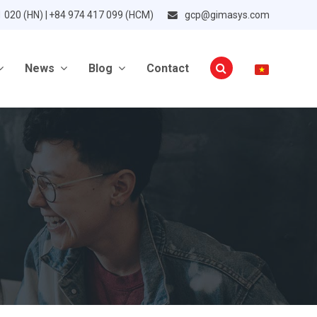
1 020 (HN) | +84 974 417 099 (HCM)
gcp@gimasys.com
News
Blog
Contact