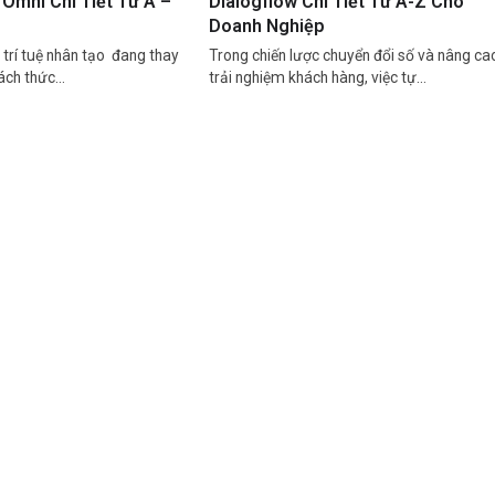
Omni Chi Tiết Từ A –
Dialogflow Chi Tiết Từ A-Z Cho
Doanh Nghiệp
trí tuệ nhân tạo đang thay
Trong chiến lược chuyển đổi số và nâng ca
cách thức…
trải nghiệm khách hàng, việc tự…