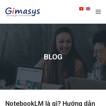
BLOG
NotebookLM là gì? Hướng dẫn