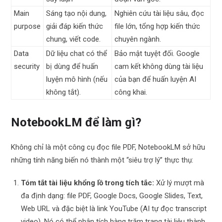
Main
Sáng tạo nội dung,
Nghiên cứu tài liệu sâu, đọc
purpose
giải đáp kiến thức
file lớn, tổng hợp kiến thức
chung, viết code.
chuyên ngành.
Data
Dữ liệu chat có thể
Bảo mật tuyệt đối. Google
security
bị dùng để huấn
cam kết không dùng tài liệu
luyện mô hình (nếu
của bạn để huấn luyện AI
không tắt).
công khai.
NotebookLM để làm gì?
Không chỉ là một công cụ đọc file PDF, NotebookLM sở hữu
những tính năng biến nó thành một “siêu trợ lý” thực thụ:
Tóm tắt tài liệu khổng lồ trong tích tắc:
Xử lý mượt mà
đa định dạng: file PDF, Google Docs, Google Slides, Text,
Web URL và đặc biệt là link YouTube (AI tự đọc transcript
video). Nó có thể phân tích hàng trăm trang tài liệu thành