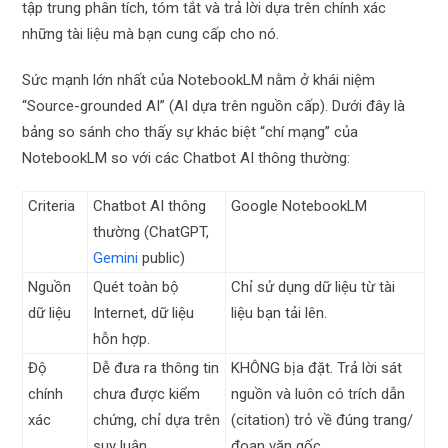
tập trung phân tích, tóm tắt và trả lời dựa trên chính xác
những tài liệu mà bạn cung cấp cho nó.
Sức mạnh lớn nhất của NotebookLM nằm ở khái niệm
“Source-grounded AI” (AI dựa trên nguồn cấp). Dưới đây là
bảng so sánh cho thấy sự khác biệt “chí mạng” của
NotebookLM so với các Chatbot AI thông thường:
Criteria
Chatbot AI thông
Google NotebookLM
thường (ChatGPT,
Gemini
public)
Nguồn
Quét toàn bộ
Chỉ sử dụng dữ liệu từ tài
dữ liệu
Internet, dữ liệu
liệu bạn tải lên.
hỗn hợp.
Độ
Dễ đưa ra thông tin
KHÔNG bịa đặt. Trả lời sát
chính
chưa được kiểm
nguồn và luôn có trích dẫn
xác
chứng, chỉ dựa trên
(citation) trỏ về đúng trang/
suy luận
đoạn văn gốc.