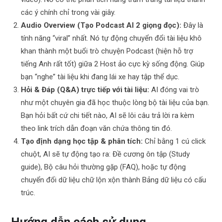
các ý chính chỉ trong vài giây.
Audio Overview (Tạo Podcast AI 2 giọng đọc):
Đây là
tính năng “viral” nhất. Nó tự động chuyển đổi tài liệu khô
khan thành một buổi trò chuyện Podcast (hiện hỗ trợ
tiếng Anh rất tốt) giữa 2 Host ảo cực kỳ sống động. Giúp
bạn “nghe” tài liệu khi đang lái xe hay tập thể dục.
Hỏi & Đáp (Q&A) trực tiếp với tài liệu:
AI đóng vai trò
như một chuyên gia đã học thuộc lòng bộ tài liệu của bạn.
Bạn hỏi bất cứ chi tiết nào, AI sẽ lôi câu trả lời ra kèm
theo link trích dẫn đoạn văn chứa thông tin đó.
Tạo định dạng học tập & phân tích:
Chỉ bằng 1 cú click
chuột, AI sẽ tự động tạo ra: Đề cương ôn tập (Study
guide), Bộ câu hỏi thường gặp (FAQ), hoặc tự động
chuyển đổi dữ liệu chữ lộn xộn thành Bảng dữ liệu có cấu
trúc.
Hướng dẫn cách sử dụng