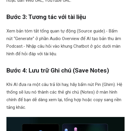
hoặc dán Web URL, YouTube URL.
Bước 3: Tương tác với tài liệu
Xem bản tóm tắt tổng quan tự động (Source guide).- Bấm
nút “Generate” ở phần Audio Overview để AI tạo bản thu âm
Podcast.- Nhập câu hỏi vào khung Chatbot ở góc dưới màn
hình để hỏi đáp với tài liệu.
Bước 4: Lưu trữ Ghi chú (Save Notes)
Khi AI đưa ra một câu trả lời hay, hãy bấm nút Pin (Ghim). Hệ
thống sẽ lưu nó thành các thẻ ghi chú (Notes) ở màn hình
chính để bạn dễ dàng xem lại, tổng hợp hoặc copy sang nền
tảng khác.