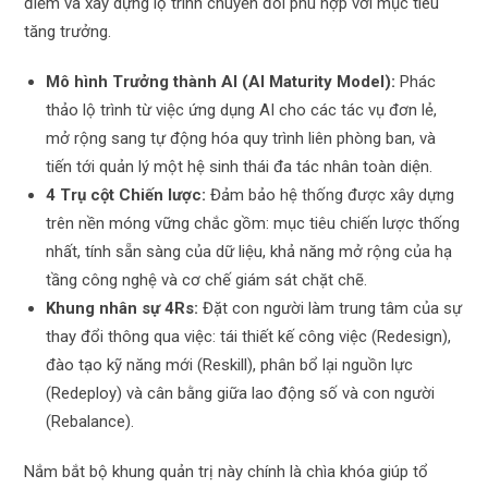
điểm và xây dựng lộ trình chuyển đổi phù hợp với mục tiêu
tăng trưởng.
Mô hình Trưởng thành AI (AI Maturity Model):
Phác
thảo lộ trình từ việc ứng dụng AI cho các tác vụ đơn lẻ,
mở rộng sang tự động hóa quy trình liên phòng ban, và
tiến tới quản lý một hệ sinh thái đa tác nhân toàn diện.
4 Trụ cột Chiến lược:
Đảm bảo hệ thống được xây dựng
trên nền móng vững chắc gồm: mục tiêu chiến lược thống
nhất, tính sẵn sàng của dữ liệu, khả năng mở rộng của hạ
tầng công nghệ và cơ chế giám sát chặt chẽ.
Khung nhân sự 4Rs:
Đặt con người làm trung tâm của sự
thay đổi thông qua việc: tái thiết kế công việc (Redesign),
đào tạo kỹ năng mới (Reskill), phân bổ lại nguồn lực
(Redeploy) và cân bằng giữa lao động số và con người
(Rebalance).
Nắm bắt bộ khung quản trị này chính là chìa khóa giúp tổ