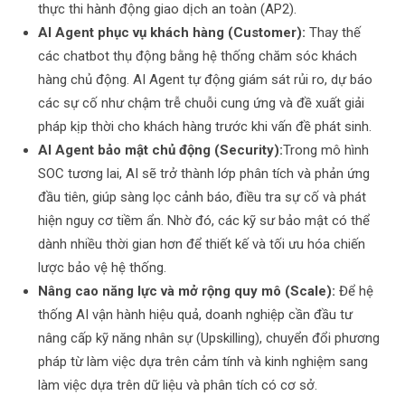
thực thi hành động giao dịch an toàn (AP2).
AI Agent phục vụ khách hàng (Customer):
Thay thế
các chatbot thụ động bằng hệ thống chăm sóc khách
hàng chủ động. AI Agent tự động giám sát rủi ro, dự báo
các sự cố như chậm trễ chuỗi cung ứng và đề xuất giải
pháp kịp thời cho khách hàng trước khi vấn đề phát sinh.
AI Agent bảo mật chủ động (Security):
Trong mô hình
SOC tương lai, AI sẽ trở thành lớp phân tích và phản ứng
đầu tiên, giúp sàng lọc cảnh báo, điều tra sự cố và phát
hiện nguy cơ tiềm ẩn. Nhờ đó, các kỹ sư bảo mật có thể
dành nhiều thời gian hơn để thiết kế và tối ưu hóa chiến
lược bảo vệ hệ thống.
Nâng cao năng lực và mở rộng quy mô (Scale):
Để hệ
thống AI vận hành hiệu quả, doanh nghiệp cần đầu tư
nâng cấp kỹ năng nhân sự (Upskilling), chuyển đổi phương
pháp từ làm việc dựa trên cảm tính và kinh nghiệm sang
làm việc dựa trên dữ liệu và phân tích có cơ sở.