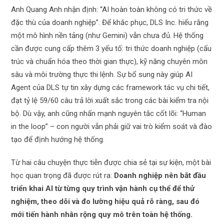
Anh Quang Anh nhận định: “AI hoàn toàn không có tri thức về
đặc thù của doanh nghiệp”. Để khắc phục, DLS Inc. hiểu rằng
một mô hình nền tảng (như Gemini) vẫn chưa đủ. Hệ thống
cần được cung cấp thêm 3 yếu tố: tri thức doanh nghiệp (cấu
trúc và chuẩn hóa theo thời gian thực), kỹ năng chuyên môn
sâu và môi trường thực thi lệnh. Sự bổ sung này giúp AI
Agent của DLS tự tin xây dựng các framework tác vụ chi tiết,
đạt tỷ lệ 59/60 câu trả lời xuất sắc trong các bài kiểm tra nội
bộ. Dù vậy, anh cũng nhấn mạnh nguyên tắc cốt lõi: “Human
in the loop” – con người vẫn phải giữ vai trò kiểm soát và đào
tạo để định hướng hệ thống.
Từ hai câu chuyện thực tiễn được chia sẻ tại sự kiện, một bài
học quan trọng đã được rút ra:
Doanh nghiệp nên bắt đầu
triển khai AI từ từng quy trình vận hành cụ thể để thử
nghiệm, theo dõi và đo lường hiệu quả rõ ràng, sau đó
mới tiến hành nhân rộng quy mô trên toàn hệ thống.