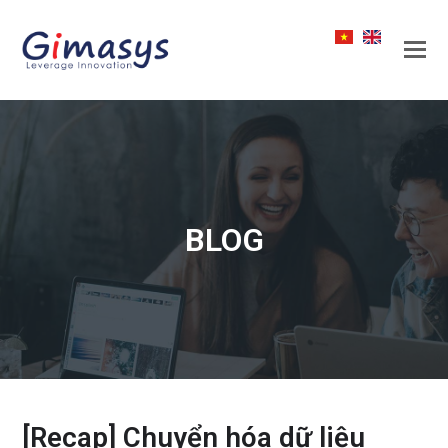
BLOG
[Recap] Chuyển hóa dữ liệu