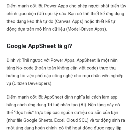
Điểm mạnh cốt lõi: Power Apps cho phép người phát triển tùy
chỉnh giao diện (UI) cực kỳ sâu. Bạn có thể thiết kế ứng dụng
theo dạng kéo thả tự do (Canvas Apps) hoặc thiết kế tự
động dựa trên mô hình dữ liệu (Model-Driven Apps).
Google AppSheet là gì?
Định vị: Trái ngược với Power Apps, AppSheet là một nền
tảng No-code (hoàn toàn không cần viết code) thực thụ,
hướng tới việc phổ cập công nghệ cho mọi nhân viên nghiệp
vụ (Citizen Developers).
Điểm mạnh cốt lõi: AppSheet định nghĩa lại cách làm app
bằng cách ứng dụng Trí tuệ nhân tạo (AI). Nền tảng này có
thể “đọc hiểu” trực tiếp các nguồn dữ liệu có sẵn của bạn
(như file Google Sheets, Excel, Cloud SQL) và tự động sinh ra
một ứng dụng hoàn chỉnh, có thể hoạt động được ngay lập