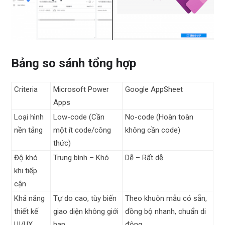
Bảng so sánh tổng hợp
Criteria
Microsoft Power
Google AppSheet
Apps
Loại hình
Low-code (Cần
No-code (Hoàn toàn
nền tảng
một ít code/công
không cần code)
thức)
Độ khó
Trung bình – Khó
Dễ – Rất dễ
khi tiếp
cận
Khả năng
Tự do cao, tùy biến
Theo khuôn mẫu có sẵn,
thiết kế
giao diện không giới
đồng bộ nhanh, chuẩn di
UI/UX
hạn
động