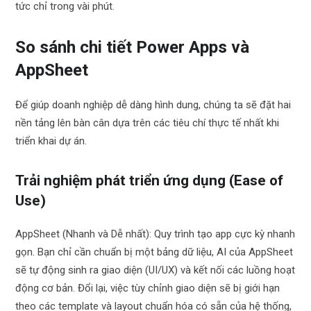
tức chỉ trong vài phút.
So sánh chi tiết Power Apps và
AppSheet
Để giúp doanh nghiệp dễ dàng hình dung, chúng ta sẽ đặt hai
nền tảng lên bàn cân dựa trên các tiêu chí thực tế nhất khi
triển khai dự án.
Trải nghiệm phát triển ứng dụng (Ease of
Use)
AppSheet (Nhanh và Dễ nhất): Quy trình tạo app cực kỳ nhanh
gọn. Bạn chỉ cần chuẩn bị một bảng dữ liệu, AI của AppSheet
sẽ tự động sinh ra giao diện (UI/UX) và kết nối các luồng hoạt
động cơ bản. Đổi lại, việc tùy chỉnh giao diện sẽ bị giới hạn
theo các template và layout chuẩn hóa có sẵn của hệ thống,