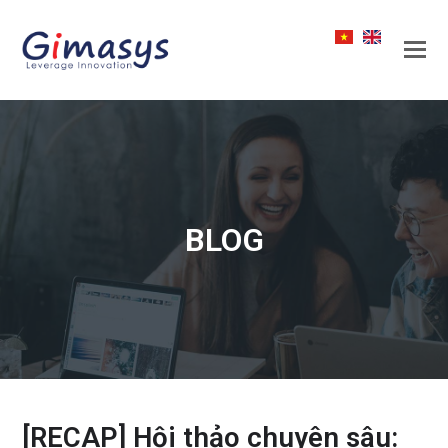
BLOG
[RECAP] Hội thảo chuyên sâu: