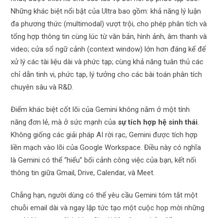
Những khác biệt nổi bật của Ultra bao gồm: khả năng lý luận
đa phương thức (multimodal) vượt trội, cho phép phân tích và
tổng hợp thông tin cùng lúc từ văn bản, hình ảnh, âm thanh và
video; cửa sổ ngữ cảnh (context window) lớn hơn đáng kể để
xử lý các tài liệu dài và phức tạp; cùng khả năng tuân thủ các
chỉ dẫn tinh vi, phức tạp, lý tưởng cho các bài toán phân tích
chuyên sâu và R&D.
Điểm khác biệt cốt lõi của Gemini không nằm ở một tính
năng đơn lẻ, mà ở sức mạnh của
sự tích hợp hệ sinh thái
.
Không giống các giải pháp AI rời rạc, Gemini được tích hợp
liền mạch vào lõi của Google Workspace. Điều này có nghĩa
là Gemini có thể “hiểu” bối cảnh công việc của bạn, kết nối
thông tin giữa Gmail, Drive, Calendar, và Meet.
Chẳng hạn, người dùng có thể yêu cầu Gemini tóm tắt một
chuỗi email dài và ngay lập tức tạo một cuộc họp mời những