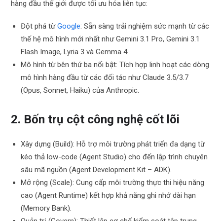
hàng đầu thế giới được tối ưu hóa liên tục:
Đột phá từ
Google
: Sẵn sàng trải nghiệm sức mạnh từ các
thế hệ mô hình mới nhất như Gemini 3.1 Pro, Gemini 3.1
Flash Image, Lyria 3 và Gemma 4.
Mô hình từ bên thứ ba nổi bật: Tích hợp linh hoạt các dòng
mô hình hàng đầu từ các đối tác như Claude 3.5/3.7
(Opus, Sonnet, Haiku) của Anthropic.
2. Bốn trụ cột công nghệ cốt lõi
Xây dựng (Build): Hỗ trợ môi trường phát triển đa dạng từ
kéo thả low-code (Agent Studio) cho đến lập trình chuyên
sâu mã nguồn (Agent Development Kit – ADK).
Mở rộng (Scale): Cung cấp môi trường thực thi hiệu năng
cao (Agent Runtime) kết hợp khả năng ghi nhớ dài hạn
(Memory Bank).
Quản trị (Govern): Thiết lập cơ chế kiểm soát tập trung,