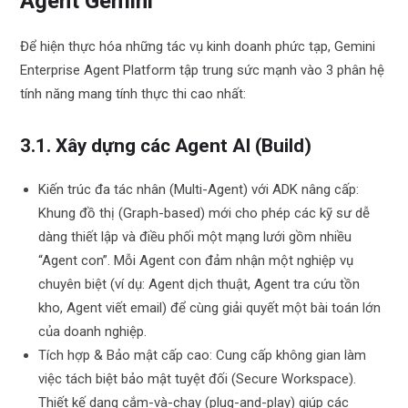
Agent Gemini
Để hiện thực hóa những tác vụ kinh doanh phức tạp, Gemini
Enterprise Agent Platform tập trung sức mạnh vào 3 phân hệ
tính năng mang tính thực thi cao nhất:
3.1. Xây dựng các Agent AI (Build)
Kiến trúc đa tác nhân (Multi-Agent) với ADK nâng cấp:
Khung đồ thị (Graph-based) mới cho phép các kỹ sư dễ
dàng thiết lập và điều phối một mạng lưới gồm nhiều
“Agent con”. Mỗi Agent con đảm nhận một nghiệp vụ
chuyên biệt (ví dụ: Agent dịch thuật, Agent tra cứu tồn
kho, Agent viết email) để cùng giải quyết một bài toán lớn
của doanh nghiệp.
Tích hợp & Bảo mật cấp cao: Cung cấp không gian làm
việc tách biệt bảo mật tuyệt đối (Secure Workspace).
Thiết kế dạng cắm-và-chạy (plug-and-play) giúp các