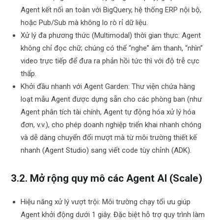
Agent kết nối an toàn với BigQuery, hệ thống ERP nội bộ,
hoặc Pub/Sub mà không lo rò rỉ dữ liệu.
Xử lý đa phương thức (Multimodal) thời gian thực: Agent
không chỉ đọc chữ; chúng có thể “nghe” âm thanh, “nhìn”
video trực tiếp để đưa ra phản hồi tức thì với độ trễ cực
thấp.
Khởi đầu nhanh với Agent Garden: Thư viện chứa hàng
loạt mẫu Agent được dựng sẵn cho các phòng ban (như
Agent phân tích tài chính, Agent tự động hóa xử lý hóa
đơn, v.v.), cho phép doanh nghiệp triển khai nhanh chóng
và dễ dàng chuyển đổi mượt mà từ môi trường thiết kế
nhanh (Agent Studio) sang viết code tùy chỉnh (ADK).
3.2. Mở rộng quy mô các Agent AI (Scale)
Hiệu năng xử lý vượt trội: Môi trường chạy tối ưu giúp
Agent khởi động dưới 1 giây. Đặc biệt hỗ trợ quy trình làm