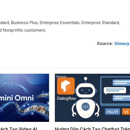
ndard, Business Plus, Enterprise Essentials, Enterprise Standard,
and Nonprofits customers.
Source:
Gimasy
ách Tạo Video AI
Hướng Dẫn Cách Tạo Chatbot Trê