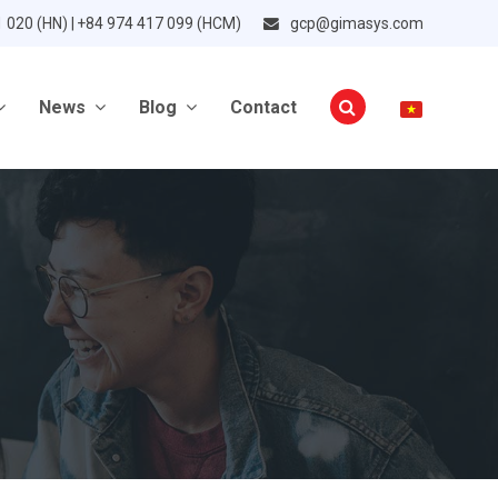
1 020 (HN) | +84 974 417 099 (HCM)
gcp@gimasys.com
News
Blog
Contact