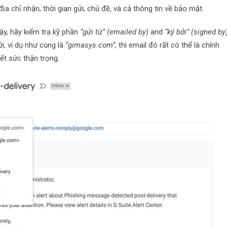
địa chỉ nhận, thời gian gửi, chủ đề, và cả thông tin về bảo mật.
y, hãy kiểm tra kỹ phần
“gửi từ” (emailed by)
and
“ký bởi” (signed by
i, ví dụ như cùng là
“gimasys.com”
, thì email đó rất có thể là chính
ết sức thận trọng.