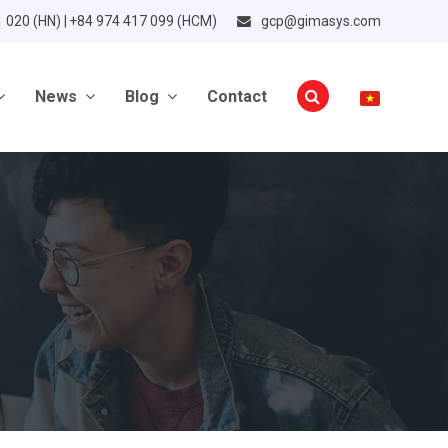
1 020 (HN) | +84 974 417 099 (HCM)
gcp@gimasys.com
News
Blog
Contact