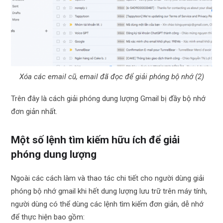
Xóa các email cũ, email đã đọc để giải phóng bộ nhớ (2)
Trên đây là cách giải phóng dung lượng Gmail bị đầy bộ nhớ
đơn giản nhất.
Một số lệnh tìm kiếm hữu ích để giải
phóng dung lượng
Ngoài các cách làm và thao tác chi tiết cho người dùng giải
phóng bộ nhớ gmail khi hết dung lượng lưu trữ trên máy tính,
người dùng có thể dùng các lệnh tìm kiếm đơn giản, dễ nhớ
để thực hiện bao gồm: