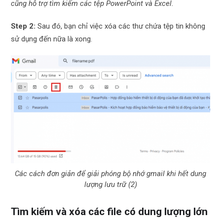
cũng hỗ trợ tìm kiếm các tệp PowerPoint và Excel.
Step 2:
Sau đó, bạn chỉ việc xóa các thư chứa tệp tin không
sử dụng đến nữa là xong.
Các cách đơn giản để giải phóng bộ nhớ gmail khi hết dung
lượng lưu trữ (2)
Tìm kiếm và xóa các file có dung lượng lớn