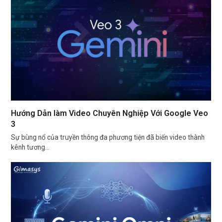
Hướng Dẫn làm Video Chuyên Nghiệp Với Google Veo
3
Sự bùng nổ của truyền thông đa phương tiện đã biến video thành
kênh tương…