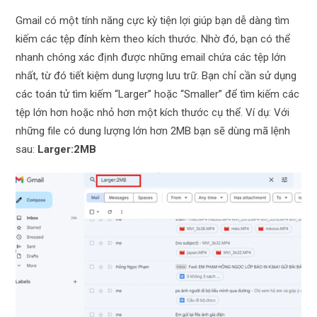
Gmail có một tính năng cực kỳ tiện lợi giúp bạn dễ dàng tìm
kiếm các tệp đính kèm theo kích thước. Nhờ đó, bạn có thể
nhanh chóng xác định được những email chứa các tệp lớn
nhất, từ đó tiết kiệm dung lượng lưu trữ. Bạn chỉ cần sử dụng
các toán tử tìm kiếm “Larger” hoặc “Smaller” để tìm kiếm các
tệp lớn hơn hoặc nhỏ hơn một kích thước cụ thể. Ví dụ: Với
những file có dung lượng lớn hơn 2MB bạn sẽ dùng mã lệnh
sau:
Larger:2MB