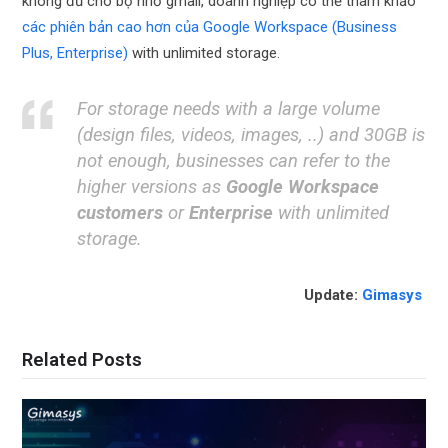
không đủ cho bộ nhớ gmail, doanh nghiệp có thể tham khảo
các phiên bản cao hơn của Google Workspace (Business
Plus, Enterprise)
with unlimited storage.
For storage needs with a large volume
(design files, videos, images, ..) and 30GB is
not enough, businesses can refer to the
higher versions as
Google Workspace
customers
or
Enterprise
with unlimited
storage.
Update:
Gimasys
Related Posts