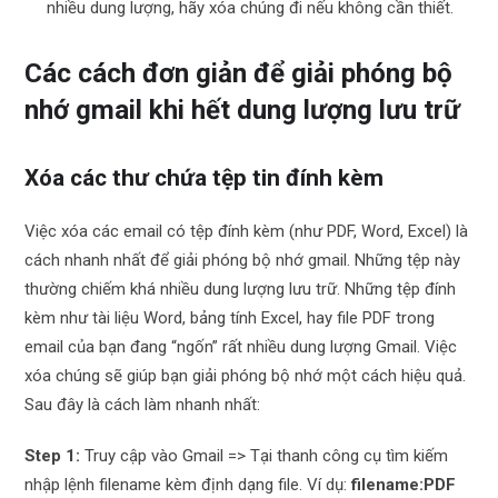
nhiều dung lượng, hãy xóa chúng đi nếu không cần thiết.
Các cách đơn giản để giải phóng bộ
nhớ gmail khi hết dung lượng lưu trữ
Xóa các thư chứa tệp tin đính kèm
Việc xóa các email có tệp đính kèm (như PDF, Word, Excel) là
cách nhanh nhất để giải phóng bộ nhớ gmail. Những tệp này
thường chiếm khá nhiều dung lượng lưu trữ. Những tệp đính
kèm như tài liệu Word, bảng tính Excel, hay file PDF trong
email của bạn đang “ngốn” rất nhiều dung lượng Gmail. Việc
xóa chúng sẽ giúp bạn giải phóng bộ nhớ một cách hiệu quả.
Sau đây là cách làm nhanh nhất:
Step 1:
Truy cập vào Gmail => Tại thanh công cụ tìm kiếm
nhập lệnh filename kèm định dạng file. Ví dụ:
filename:PDF