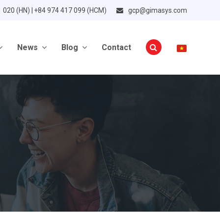
1 020 (HN) | +84 974 417 099 (HCM)
gcp@gimasys.com
News
Blog
Contact